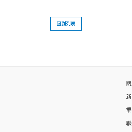
回到列表
關
新
業
聯