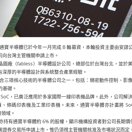
半導體已於今年一月完成 B 輪募資，本輪投資主要由安謀公司（
四季前向台灣主管機關申請上市。
無晶圓廠（fabless）半導體設計公司，總部位於台灣台北，
R，擁有深厚的半導體設計與系統整合產業經驗。
合三項核心技術的半導體公司之一，包括：精密動件控制、影
的基礎。
 SoC，已廣泛應用於多家國際一線印表機品牌。此外，公司解
、條碼印表機及工業印表機。未來，通寶半導體亦計畫將 So
用領域。
亦持有通寶半導體約 6% 的股權，顯示機構投資者對公司長期價
向台灣證券交易所申請上市，惟仍須視主管機關核准及市場狀況而定